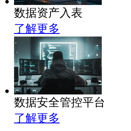
数据资产入表
了解更多
数据安全管控平台
了解更多