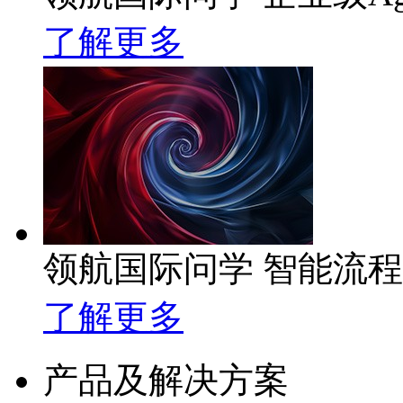
了解更多
领航国际问学 智能流
了解更多
产品及解决方案