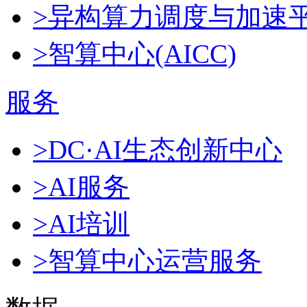
>异构算力调度与加速
>智算中心(AICC)
服务
>DC·AI生态创新中心
>AI服务
>AI培训
>智算中心运营服务