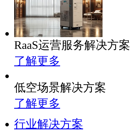
RaaS运营服务解决方案
了解更多
低空场景解决方案
了解更多
行业解决方案