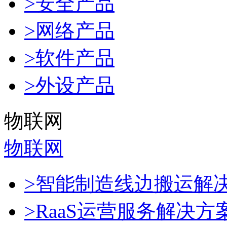
>安全产品
>网络产品
>软件产品
>外设产品
物联网
物联网
>智能制造线边搬运解
>RaaS运营服务解决方