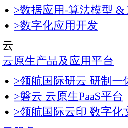
>数据应用-算法模型 & 
>数字化应用开发
云
云原生产品及应用平台
>领航国际研云 研制
>磐云 云原生PaaS平台
>领航国际云印 数字化