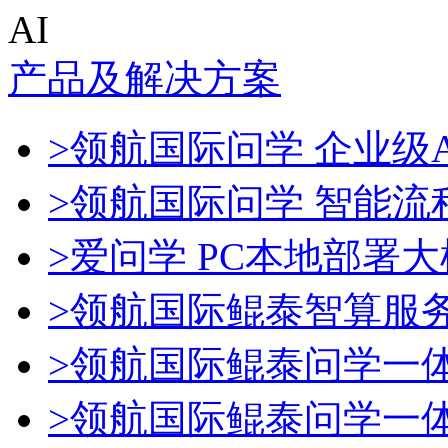
AI
产品及解决方案
>领航国际问学 企业级A
>领航国际问学 智能流
>爱问学 PC本地部署
>领航国际鲲泰智算服
>领航国际鲲泰问学一
>领航国际鲲泰问学一体机