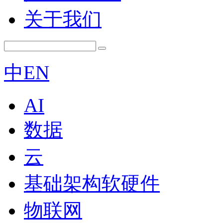
关于我们
中
EN
AI
数据
云
基础架构软硬件
物联网