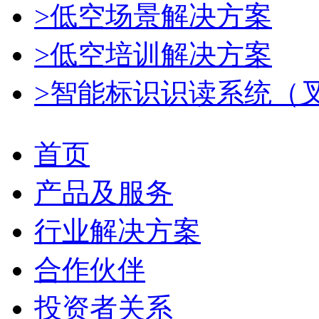
>低空场景解决方案
>低空培训解决方案
>智能标识识读系统（
首页
产品及服务
行业解决方案
合作伙伴
投资者关系