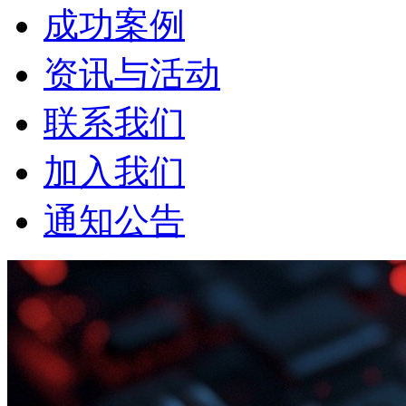
成功案例
资讯与活动
联系我们
加入我们
通知公告