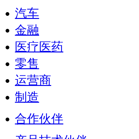
汽车
金融
医疗医药
零售
运营商
制造
合作伙伴