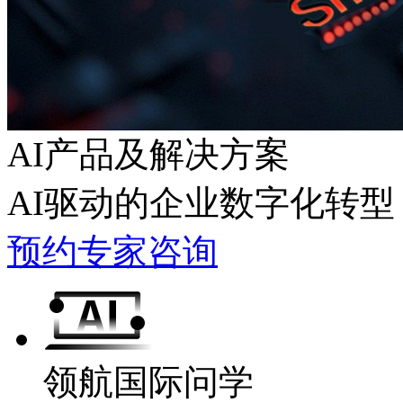
AI产品及解决方案
AI驱动的企业数字化转型
预约专家咨询
领航国际问学