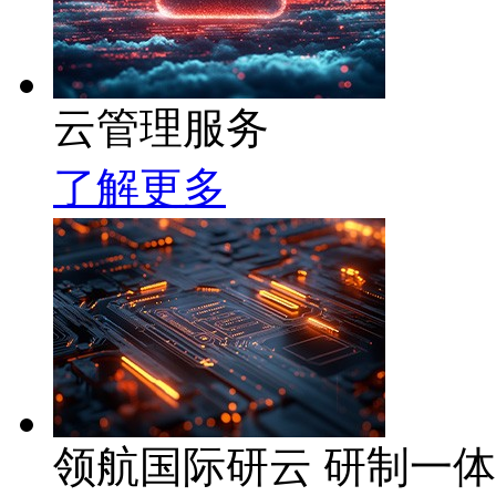
云管理服务
了解更多
领航国际研云 研制一